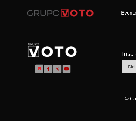
Event
Insc
© Gr