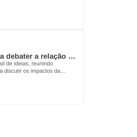
ra, esporte, educação e saúde.
Grupo VOTO promove encontro para debater a relação Brasil–Estados Unidos
 de Ideias, reunindo
a discutir os impactos da
lítico e econômico. O encontro
ista…