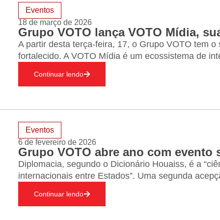
Eventos
18 de março de 2026
A partir desta terça-feira, 17, o Grupo VOTO tem 
fortalecido. A VOTO Mídia é um ecossistema de inte
com revista impressa, uma presença digital indepe
Continuar lendo
novas redes sociais. O…
Eventos
6 de fevereiro de 2026
Diplomacia, segundo o Dicionário Houaiss, é a “ciên
internacionais entre Estados”. Uma segunda acepçã
para negociar ou tratar outras pessoas”. Ninguém 
Continuar lendo
grande dicionário, mas,…