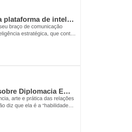
Grupo VOTO lança VOTO Mídia, sua plataforma de inteligência estratégica
o seu braço de comunicação
ligência estratégica, que conta
ndente, vídeos, podcasts e
Grupo VOTO abre ano com evento sobre Diplomacia Empresarial
cia, arte e prática das relações
o diz que ela é a “habilidade
deseja comprar briga com o