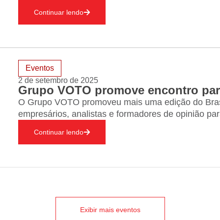
e transformar comunidades por meio da arte, cultu
Continuar lendo
São mais de 100 mil pessoas…
Eventos
2 de setembro de 2025
O Grupo VOTO promoveu mais uma edição do Brasil
empresários, analistas e formadores de opinião par
relação Brasil–Estados Unidos no atual contexto po
Continuar lendo
teve como debatedores Fernando Brigidi, especial
Exibir mais eventos