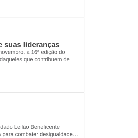
 suas lideranças
novembro, a 16ª edição do
 daqueles que contribuem de
asil. Em 2025, a cerimônia no
lidado Leilão Beneficente
ua para combater desigualdades