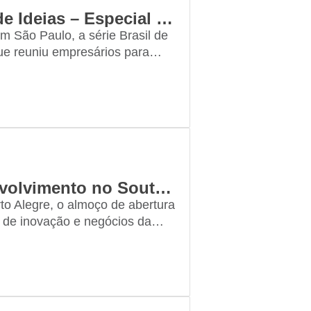
Almoço com Zema inaugura Brasil de Ideias – Especial Eleições 2026
em São Paulo, a série Brasil de
ue reuniu empresários para
é-candidato à Presidência
Brasil de Ideias cria ação pró-desenvolvimento no South Summit
o Alegre, o almoço de abertura
 de inovação e negócios da
do Estado do Rio Grande do…