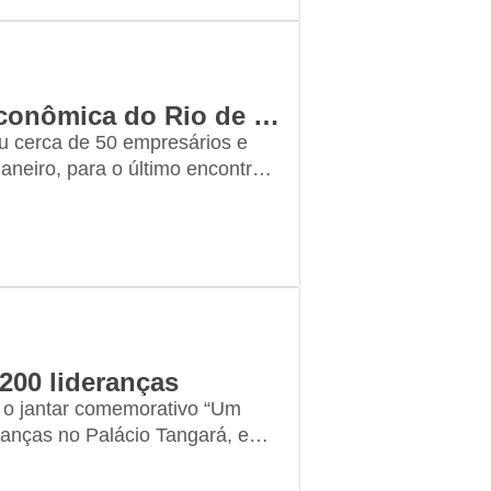
Brasil de Ideias destaca retomada econômica do Rio de Janeiro
u cerca de 50 empresários e
neiro, para o último encontro
dade para fechar o…
200 lideranças
 o jantar comemorativo “Um
ranças no Palácio Tangará, em
ca, dos negócios e de áreas