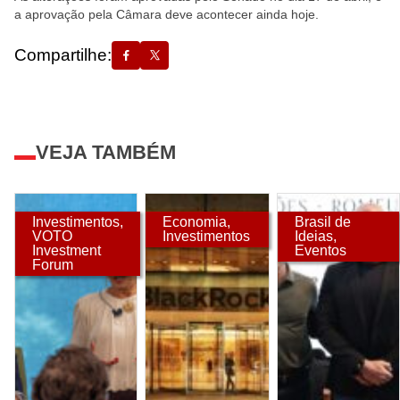
a aprovação pela Câmara deve acontecer ainda hoje.
Compartilhe:
VEJA TAMBÉM
Investimentos
,
Economia
,
Brasil de
VOTO
Investimentos
Ideias
,
Investment
Eventos
Forum