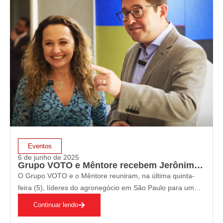
Eventos
6 de junho de 2025
Grupo VOTO e Mêntore recebem Jerônimo Goergen em jantar fechado
O Grupo VOTO e o Mêntore reuniram, na última quinta-
feira (5), líderes do agronegócio em São Paulo para um
jantar fechado com Jerônimo Goergen, presidente da
Continuar lendo
ACEBRA. O encontro avaliou os avanços do setor e as