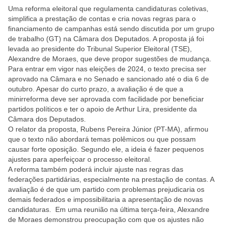
Uma reforma eleitoral que regulamenta candidaturas coletivas,
simplifica a prestação de contas e cria novas regras para o
financiamento de campanhas está sendo discutida por um grupo
de trabalho (GT) na Câmara dos Deputados. A proposta já foi
levada ao presidente do Tribunal Superior Eleitoral (TSE),
Alexandre de Moraes, que deve propor sugestões de mudança.
Para entrar em vigor nas eleições de 2024, o texto precisa ser
aprovado na Câmara e no Senado e sancionado até o dia 6 de
outubro. Apesar do curto prazo, a avaliação é de que a
minirreforma deve ser aprovada com facilidade por beneficiar
partidos políticos e ter o apoio de Arthur Lira, presidente da
Câmara dos Deputados.
O relator da proposta, Rubens Pereira Júnior (PT-MA), afirmou
que o texto não abordará temas polêmicos ou que possam
causar forte oposição. Segundo ele, a ideia é fazer pequenos
ajustes para aperfeiçoar o processo eleitoral.
A reforma também poderá incluir ajuste nas regras das
federações partidárias, especialmente na prestação de contas. A
avaliação é de que um partido com problemas prejudicaria os
demais federados e impossibilitaria a apresentação de novas
candidaturas. Em uma reunião na última terça-feira, Alexandre
de Moraes demonstrou preocupação com que os ajustes não