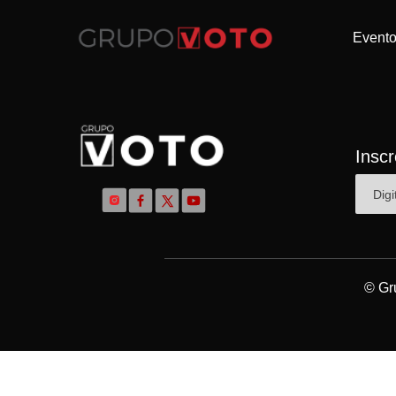
Event
Insc
© Gr