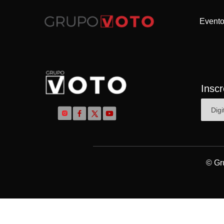
Event
Insc
© Gr