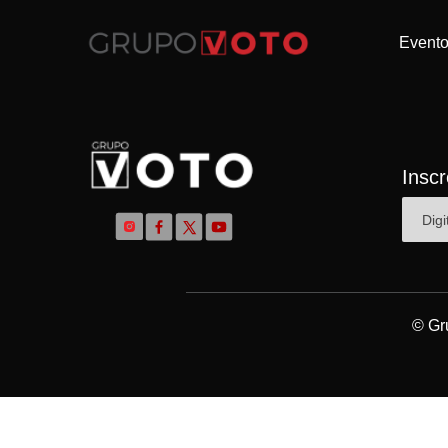
Event
Insc
© Gr