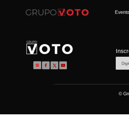
Event
Insc
© Gr