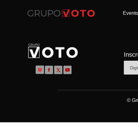
Event
Insc
© Gr