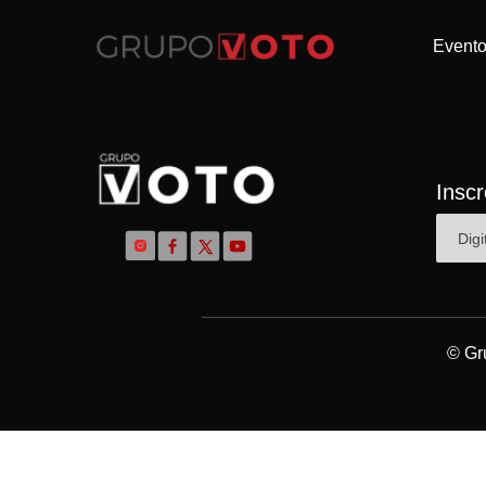
Event
Insc
© Gr