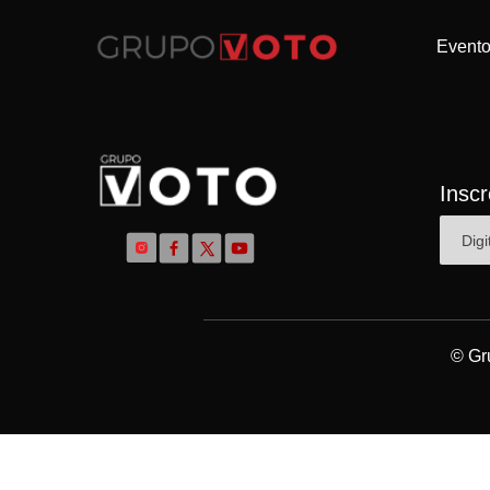
Event
Insc
© Gr