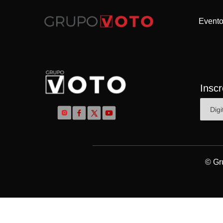
Event
Insc
© Gr