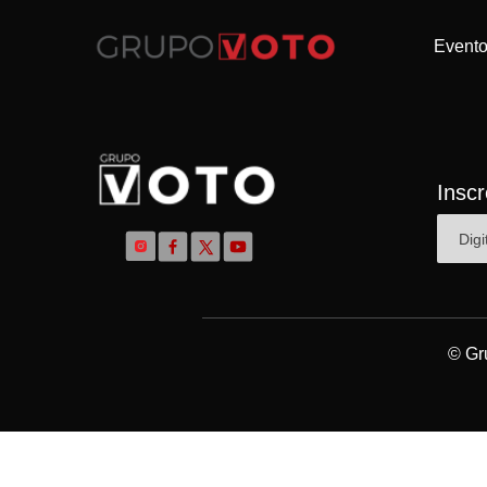
Event
Insc
© Gr