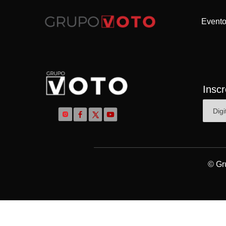
Event
Insc
© Gr