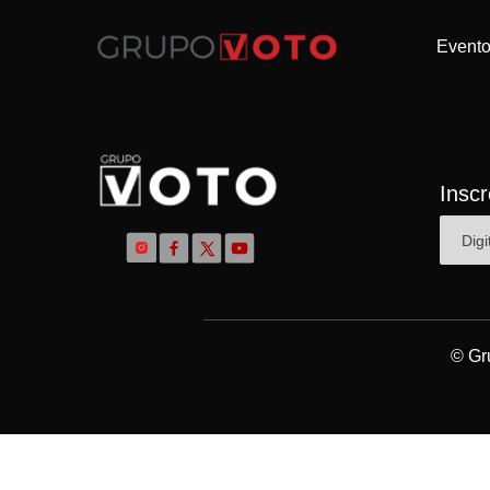
Event
Insc
© Gr