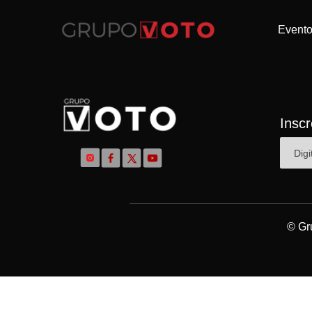
Event
Insc
© Gr