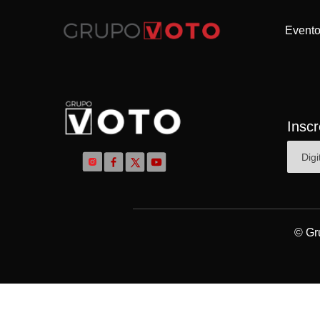
Event
Insc
© Gr