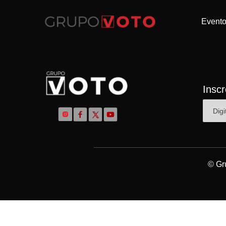
Event
Insc
© Gr