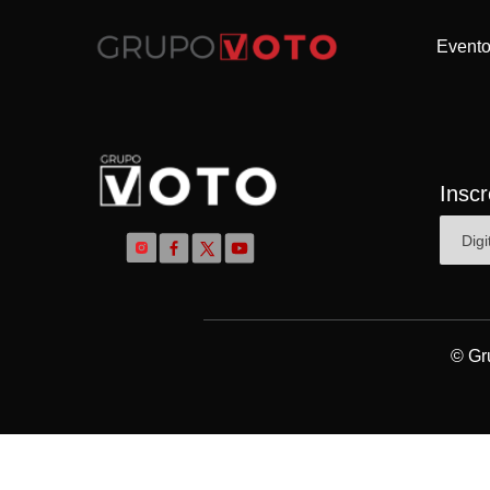
Event
Insc
© Gr