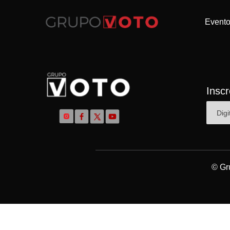
Event
Insc
© Gr