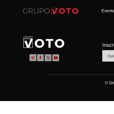
Event
Insc
© Gr