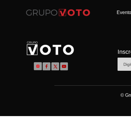
Event
Insc
© Gr