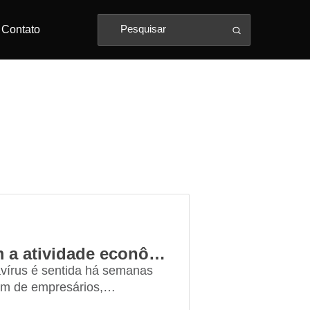
Contato
Voto em Análise: “Se voltarmos com a atividade econômica após a Páscoa, o Brasil volta a crescer” afirma Onyx Lorenzoni
vírus é sentida há semanas
lém de empresários,
mente atingidos pelo