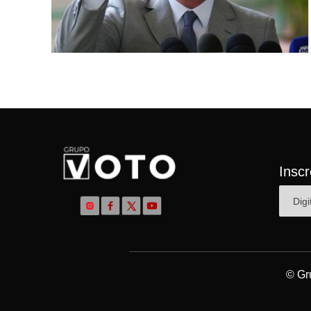
Insc
© Gr