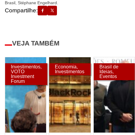
Brasil, Stéphane Engelhard.
Compartilhe:
VEJA TAMBÉM
Investimentos
,
Economia
,
Brasil de
VOTO
Investimentos
Ideias
,
Investment
Eventos
Forum