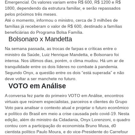
Emergencial. Os valores variam entre R$ 600, R$ 1200 e R$
1800, dependendo da estrutura familiar, e serão repassados
pelos próximos três meses.
Até o momento, informou o ministro, cerca de 3 milhões de
famílias já receberam o valor de R$ 600, destinado a famílias
beneficiárias do Programa Bolsa Família.
Bolsonaro x Mandetta
Na semana passada, as trocas de farpas e críticas entre o
ministro da Saúde, Luiz Henrique Mandetta, e Bolsonaro foi
intensa. Nos últimos dias, porém, o clima mudou. Há um ar de
tranquilidade entre os dois líderes no combate à pandemia.
Segundo Onyx, a questão entre os dois “está superada” e não
deve voltar a ser manchete no futuro.
VOTO em Análise
A conversa fez parte do primeiro VOTO em Análise, encontros
virtuais que reúnem especialistas, parceiros e clientes do Grupo
Voto para analisar o contexto atual e projetar o futuro econômico
e político do Brasil em meio a crise causada pelo covid-19. Nesta
edição, além do ministro da Cidadania, Onyx Lorenzoni, o quadro
contou com a participação do economista Bruno Musa, d0
cientista político Paulo Moura, e do vice-Presidente do Carrefour