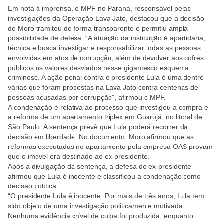
Em nota à imprensa, o MPF no Paraná, responsável pelas
investigações da Operação Lava Jato, destacou que a decisão
de Moro tramitou de forma transparente e permitiu ampla
possibilidade de defesa. “A atuação da instituição é apartidária,
técnica e busca investigar e responsabilizar todas as pessoas
envolvidas em atos de corrupção, além de devolver aos cofres
públicos os valores desviados nesse gigantesco esquema
criminoso. A ação penal contra o presidente Lula é uma dentre
várias que foram propostas na Lava Jato contra centenas de
pessoas acusadas por corrupção”, afirmou o MPF.
A condenação é relativa ao processo que investigou a compra e
a reforma de um apartamento triplex em Guarujá, no litoral de
São Paulo. A sentença prevê que Lula poderá recorrer da
decisão em liberdade. No documento, Moro afirmou que as
reformas executadas no apartamento pela empresa OAS provam
que o imóvel era destinado ao ex-presidente.
Após a divulgação da sentença, a defesa do ex-presidente
afirmou que Lula é inocente e classificou a condenação como
decisão política.
“O presidente Lula é inocente. Por mais de três anos, Lula tem
sido objeto de uma investigação politicamente motivada.
Nenhuma evidência crível de culpa foi produzida, enquanto