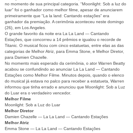
no momento de sua principal categoria. “Moonlight: Sob a luz do
luar” foi o ganhador como melhor filme, apesar de anunciarem
primeiramente que “La la land: Cantando estações” era
ganhador da premiação. A cerimônia aconteceu neste domingo
(26), em Los Angeles.
O grande favorito da noite era La La Land — Cantando
Estações, que concorreu a 14 prêmios e igualou o recorde de
Titanic. O musical ficou com cinco estatuetas, entre elas as das
categorias de Melhor Atriz, para Emma Stone, e Melhor Diretor,
para Damien Chazelle.
No momento mais esperado da cerimônia, o ator Warren Beatty
acabou se confundindo ao anunciar La La Land — Cantando
Estações como Melhor Filme. Minutos depois, quando o elenco
do musical já estava no palco para receber a estatueta, Warren
informou que tinha errado e anunciou que Moonlight: Sob a Luz
do Luar era o verdadeiro vencedor.
Melhor Filme
Moonlight: Sob a Luz do Luar
Melhor Diretor
Damien Chazelle — La La Land — Cantando Estações
Melhor Atriz
Emma Stone — La La Land — Cantando Estações