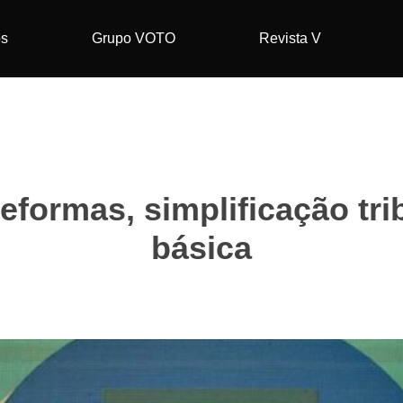
os
Grupo VOTO
Revista V
eformas, simplificação tri
básica