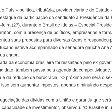
 o País – política, tributária, previdenciária e do Estad
o destaque da participação do candidato à Presidência d
feira (27), durante o Brasil de Ideias – Especial Presi
aton, com a presença de políticos, empresários e forma
ntou suas propostas para diversas áreas e respondeu 
O tucano esteve acompanhado da senadora gaúcha Ana A
sua chapa.
da da economia brasileira foi ressaltada pelo ex-gove
didato, também passa pela agenda da competitividade,
ria e da redução da burocracia. “O próximo ano será o sex
 E isso sem aumentar impostos, apenas diminuindo desp
gociação das dívidas com a União e garantiu que será 
capacidade de investimento”, observou. “O Brasil é inju