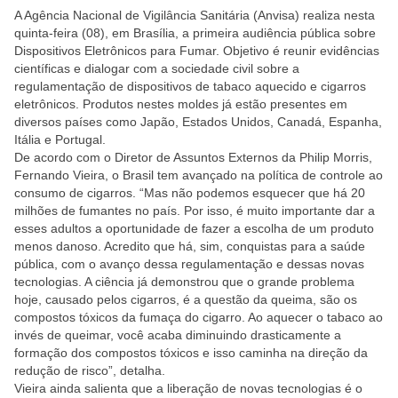
A Agência Nacional de Vigilância Sanitária (Anvisa) realiza nesta
quinta-feira (08), em Brasília, a primeira audiência pública sobre
Dispositivos Eletrônicos para Fumar. Objetivo é reunir evidências
científicas e dialogar com a sociedade civil sobre a
regulamentação de dispositivos de tabaco aquecido e cigarros
eletrônicos. Produtos nestes moldes já estão presentes em
diversos países como Japão, Estados Unidos, Canadá, Espanha,
Itália e Portugal.
De acordo com o Diretor de Assuntos Externos da Philip Morris,
Fernando Vieira, o Brasil tem avançado na política de controle ao
consumo de cigarros. “Mas não podemos esquecer que há 20
milhões de fumantes no país. Por isso, é muito importante dar a
esses adultos a oportunidade de fazer a escolha de um produto
menos danoso. Acredito que há, sim, conquistas para a saúde
pública, com o avanço dessa regulamentação e dessas novas
tecnologias. A ciência já demonstrou que o grande problema
hoje, causado pelos cigarros, é a questão da queima, são os
compostos tóxicos da fumaça do cigarro. Ao aquecer o tabaco ao
invés de queimar, você acaba diminuindo drasticamente a
formação dos compostos tóxicos e isso caminha na direção da
redução de risco”, detalha.
Vieira ainda salienta que a liberação de novas tecnologias é o