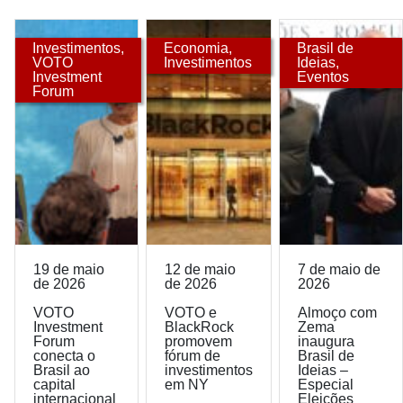
Investimentos
,
Economia
,
Brasil de
VOTO
Investimentos
Ideias
,
Investment
Eventos
Forum
19 de maio
12 de maio
7 de maio de
de 2026
de 2026
2026
VOTO
VOTO e
Almoço com
Investment
BlackRock
Zema
Forum
promovem
inaugura
conecta o
fórum de
Brasil de
Brasil ao
investimentos
Ideias –
capital
em NY
Especial
internacional
Eleições