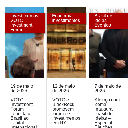
Investimentos
,
Economia
,
Brasil de
VOTO
Investimentos
Ideias
,
Investment
Eventos
Forum
19 de maio
12 de maio
7 de maio de
de 2026
de 2026
2026
VOTO
VOTO e
Almoço com
Investment
BlackRock
Zema
Forum
promovem
inaugura
conecta o
fórum de
Brasil de
Brasil ao
investimentos
Ideias –
capital
em NY
Especial
internacional
Eleições