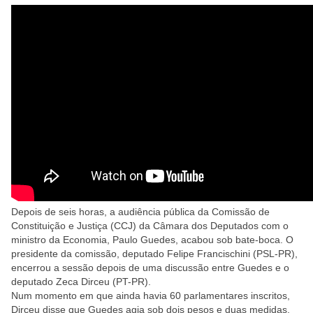
Depois de seis horas, a audiência pública da Comissão de
Constituição e Justiça (CCJ) da Câmara dos Deputados com o
ministro da Economia, Paulo Guedes, acabou sob bate-boca. O
presidente da comissão, deputado Felipe Francischini (PSL-PR),
encerrou a sessão depois de uma discussão entre Guedes e o
deputado Zeca Dirceu (PT-PR).
Num momento em que ainda havia 60 parlamentares inscritos,
Dirceu disse que Guedes agia sob dois pesos e duas medidas,