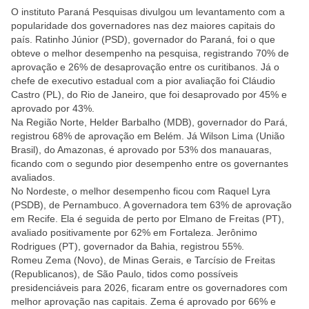
O instituto Paraná Pesquisas divulgou um levantamento com a
popularidade dos governadores nas dez maiores capitais do
país. Ratinho Júnior (PSD), governador do Paraná, foi o que
obteve o melhor desempenho na pesquisa, registrando 70% de
aprovação e 26% de desaprovação entre os curitibanos. Já o
chefe de executivo estadual com a pior avaliação foi Cláudio
Castro (PL), do Rio de Janeiro, que foi desaprovado por 45% e
aprovado por 43%.
Na Região Norte, Helder Barbalho (MDB), governador do Pará,
registrou 68% de aprovação em Belém. Já Wilson Lima (União
Brasil), do Amazonas, é aprovado por 53% dos manauaras,
ficando com o segundo pior desempenho entre os governantes
avaliados.
No Nordeste, o melhor desempenho ficou com Raquel Lyra
(PSDB), de Pernambuco. A governadora tem 63% de aprovação
em Recife. Ela é seguida de perto por Elmano de Freitas (PT),
avaliado positivamente por 62% em Fortaleza. Jerônimo
Rodrigues (PT), governador da Bahia, registrou 55%.
Romeu Zema (Novo), de Minas Gerais, e Tarcísio de Freitas
(Republicanos), de São Paulo, tidos como possíveis
presidenciáveis para 2026, ficaram entre os governadores com
melhor aprovação nas capitais. Zema é aprovado por 66% e