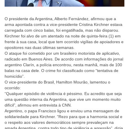
O presidente da Argentina, Alberto Fernández, afirmou que a
arma apontada contra a vice-presidente Cristina Kirchner estava
carregada com cinco balas, foi engatilhada, mas não disparou.
Kirchner foi alvo de um atentado na noite de quinta-feira (1) em
frente à sua casa, local que tem ocorrido vigílias de apoiadores e
opositores nas duas últimas semanas.
O ataque foi cometido por um brasileiro motorista de aplicativo,
radicado em Buenos Aires. De acordo com informações do jornal
argentino Clarín, a polícia encontrou, nesta manhã, mais de 100
balas na casa dele. O crime foi classificado como “tentativa de
homicídio”.
O vice-presidente do Brasil, Hamilton Mourão, lamentou o
ocorrido:
“Qualquer episódio de violência é péssimo. Eu acredito que seja
uma questão interna da Argentina, que vive um momento muito
difícil”, afirmou em entrevista à CNN.
Argentino, o papa Francisco ligou e enviou uma mensagem de
solidariedade para Kirchner. “Rezo para que a harmonia social e
o respeito aos valores democráticos sempre prevaleçam na
amada Argentina, contra todo tipo de violência e agressão”, dizia