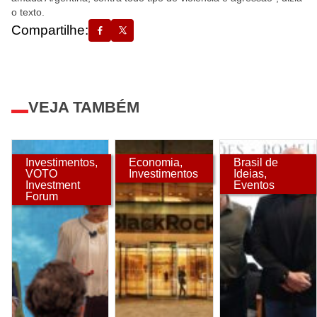
o texto.
Compartilhe:
VEJA TAMBÉM
Investimentos
,
Economia
,
Brasil de
VOTO
Investimentos
Ideias
,
Investment
Eventos
Forum