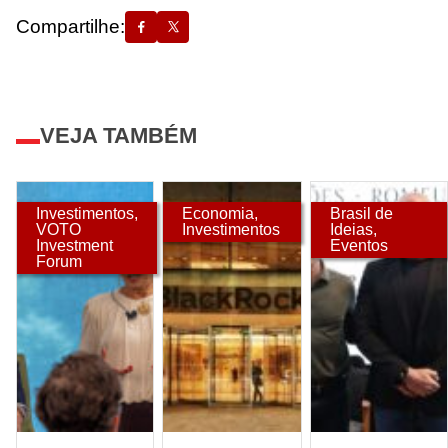
Compartilhe:
VEJA TAMBÉM
Investimentos
,
Economia
,
Brasil de
VOTO
Investimentos
Ideias
,
Investment
Eventos
Forum