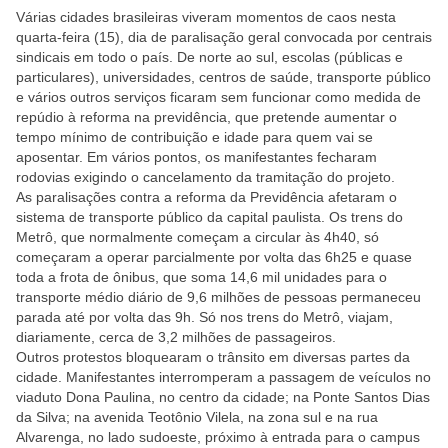
Várias cidades brasileiras viveram momentos de caos nesta
quarta-feira (15), dia de paralisação geral convocada por centrais
sindicais em todo o país. De norte ao sul, escolas (públicas e
particulares), universidades, centros de saúde, transporte público
e vários outros serviços ficaram sem funcionar como medida de
repúdio à reforma na previdência, que pretende aumentar o
tempo mínimo de contribuição e idade para quem vai se
aposentar. Em vários pontos, os manifestantes fecharam
rodovias exigindo o cancelamento da tramitação do projeto.
As paralisações contra a reforma da Previdência afetaram o
sistema de transporte público da capital paulista. Os trens do
Metrô, que normalmente começam a circular às 4h40, só
começaram a operar parcialmente por volta das 6h25 e quase
toda a frota de ônibus, que soma 14,6 mil unidades para o
transporte médio diário de 9,6 milhões de pessoas permaneceu
parada até por volta das 9h. Só nos trens do Metrô, viajam,
diariamente, cerca de 3,2 milhões de passageiros.
Outros protestos bloquearam o trânsito em diversas partes da
cidade. Manifestantes interromperam a passagem de veículos no
viaduto Dona Paulina, no centro da cidade; na Ponte Santos Dias
da Silva; na avenida Teotônio Vilela, na zona sul e na rua
Alvarenga, no lado sudoeste, próximo à entrada para o campus