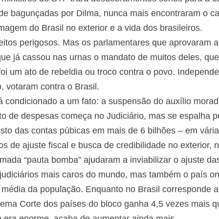
s de bagunçadas por Dilma, nunca mais encontraram o ca
imagem do Brasil no exterior e a vida dos brasileiros.
itos perigosos. Mas os parlamentares que aprovaram a
que já cassou nas urnas o mandato de muitos deles, qu
oi um ato de rebeldia ou troco contra o povo. Independ
 votaram contra o Brasil.
á condicionado a um fato: a suspensão do auxílio moradi
 de despesas começa no Judiciário, mas se espalha por
sto das contas púbicas em mais de 6 bilhões – em várias
 de ajuste fiscal e busca de credibilidade no exterior, n
ada “pauta bomba” ajudaram a inviabilizar o ajuste das 
udiciários mais caros do mundo, mas também o país o
a média da população. Enquanto no Brasil corresponde 
rema Corte dos países do bloco ganha 4,5 vezes mais q
 era enorme, acaba de aumentar ainda mais.