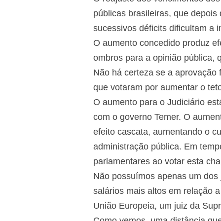
públicas brasileiras, que depoi
sucessivos déficits dificultam a 
O aumento concedido produz efe
ombros para a opinião pública, 
Não há certeza se a aprovação f
que votaram por aumentar o teto,
O aumento para o Judiciário est
com o governo Temer. O aumento
efeito cascata, aumentando o cu
administração pública. Em tempos
parlamentares ao votar esta cham
Não possuímos apenas um dos j
salários mais altos em relação 
União Europeia, um juiz da Sup
Como vemos, uma distância que