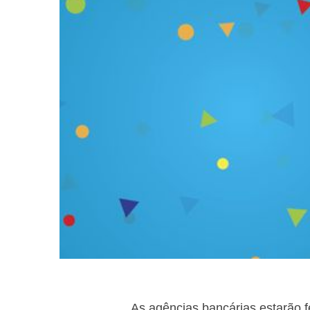
As agências bancárias estarão fe