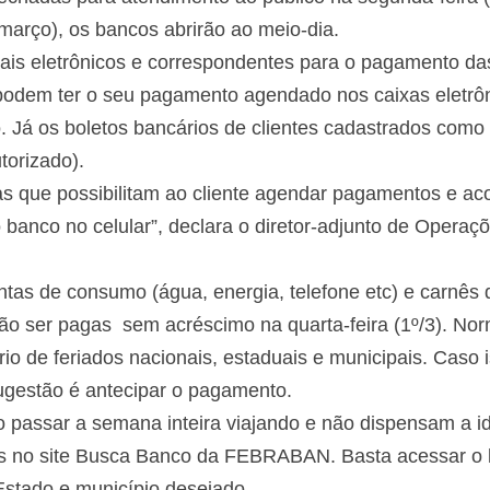
 março), os bancos abrirão ao meio-dia.
nais eletrônicos e correspondentes para o pagamento das
odem ter o seu pagamento agendado nos caixas eletrôni
. Já os boletos bancários de clientes cadastrados como
torizado).
s que possibilitam ao cliente agendar pagamentos e a
do banco no celular”, declara o diretor-adjunto de Ope
s de consumo (água, energia, telefone etc) e carnês q
o ser pagas sem acréscimo na quarta-feira (1º/3). Norm
io de feriados nacionais, estaduais e municipais. Caso 
gestão é antecipar o pagamento.
ão passar a semana inteira viajando e não dispensam a i
os no site Busca Banco da FEBRABAN. Basta acessar o 
Estado e município desejado.