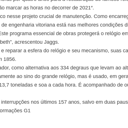
ão marcar as horas no decorrer de 2021″.
rco nesse projeto crucial de manutenção. Como encarreg
 de engenharia vitoriana está nas melhores condições di
ste programa essencial de obras protegerá o relógio em
zabeth”, acrescentou Jaggs.
r e reparar a esfera do relógio e seu mecanismo, suas c
m 1856.
or, como alternativa aos 334 degraus que levam ao alto
amente ao sino do grande relógio, mas é usado, em gera
a 13,7 toneladas e soa a cada hora. É acompanhado de o
interrupções nos últimos 157 anos, salvo em duas pa
formações G1