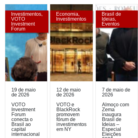
Investimentos
,
Economia
,
Brasil de
VOTO
Investimentos
Ideias
,
Investment
Eventos
Forum
19 de maio
12 de maio
7 de maio de
de 2026
de 2026
2026
VOTO
VOTO e
Almoço com
Investment
BlackRock
Zema
Forum
promovem
inaugura
conecta o
fórum de
Brasil de
Brasil ao
investimentos
Ideias –
capital
em NY
Especial
internacional
Eleições