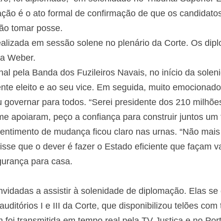
ção é o ato formal de confirmação de que os candidatos
ão tomar posse.
ealizada em sessão solene no plenário da Corte. Os dip
sa Weber.
l pela Banda dos Fuzileiros Navais, no início da solen
nte eleito e ao seu vice. Em seguida, muito emocionado
 governar para todos. “Serei presidente dos 210 milhões
e apoiaram, peço a confiança para construir juntos um f
entimento de mudança ficou claro nas urnas. “Não mais à
disse que o dever é fazer o Estado eficiente que façam 
urança para casa.
idadas a assistir à solenidade de diplomação. Elas se di
auditórios I e III da Corte, que disponibilizou telões co
foi transmitida em tempo real pela TV Justiça e no Port