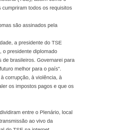
 cumpriram todos os requisitos
lomas são assinados pela
idade, a presidente do TSE
, o presidente diplomado
 de brasileiros. Governarei para
uturo melhor para o país”.
 corrupção, à violência, à
valer os impostos pagos e que os
vidiram entre o Plenário, local
m transmissão ao vivo da
al do TSE na internet.