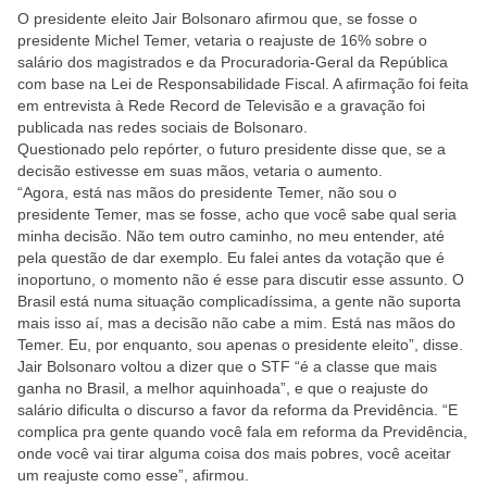
O presidente eleito Jair Bolsonaro afirmou que, se fosse o
presidente Michel Temer, vetaria o reajuste de 16% sobre o
salário dos magistrados e da Procuradoria-Geral da República
com base na Lei de Responsabilidade Fiscal. A afirmação foi feita
em entrevista à Rede Record de Televisão e a gravação foi
publicada nas redes sociais de Bolsonaro.
Questionado pelo repórter, o futuro presidente disse que, se a
decisão estivesse em suas mãos, vetaria o aumento.
“Agora, está nas mãos do presidente Temer, não sou o
presidente Temer, mas se fosse, acho que você sabe qual seria
minha decisão. Não tem outro caminho, no meu entender, até
pela questão de dar exemplo. Eu falei antes da votação que é
inoportuno, o momento não é esse para discutir esse assunto. O
Brasil está numa situação complicadíssima, a gente não suporta
mais isso aí, mas a decisão não cabe a mim. Está nas mãos do
Temer. Eu, por enquanto, sou apenas o presidente eleito”, disse.
Jair Bolsonaro voltou a dizer que o STF “é a classe que mais
ganha no Brasil, a melhor aquinhoada”, e que o reajuste do
salário dificulta o discurso a favor da reforma da Previdência. “E
complica pra gente quando você fala em reforma da Previdência,
onde você vai tirar alguma coisa dos mais pobres, você aceitar
um reajuste como esse”, afirmou.