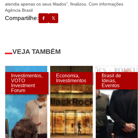
atendia apenas os seus filiados”, finalizou. Com informações
Agência Brasil
Compartilhe:
VEJA TAMBÉM
Investimentos
,
Economia
,
Brasil de
VOTO
Investimentos
Ideias
,
Investment
Eventos
Forum