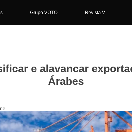
os
Grupo VOTO
Revista V
sificar e alavancar expor
Árabes
ine