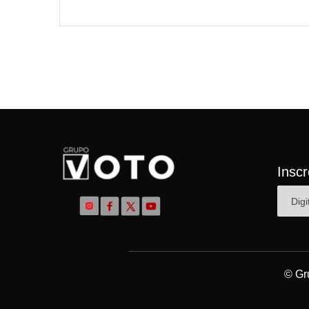
Insc
© Gr