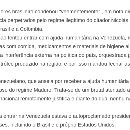
riores brasileiro condenou “veementemente” , em nota 
cia perpetrados pelo regime ilegítimo do ditador Nicolá
rasil e a Colômbia.
ão tentou entrar com ajuda humanitária na Venezuela, 
gas com comida, medicamentos e materiais de higiene ai
nterferência externa na política do país, orquestrada 
tróleo produzido na região, e por isso mandou fechar as
nezuelano, que anseia por receber a ajuda humanitária i
inoso do regime Maduro. Trata-se de um brutal atentado 
rnacional remotamente justifica e diante do qual nenhum
a entrar na Venezuela estava o autoproclamado president
es, incluindo o Brasil e o próprio Estados Unidos.