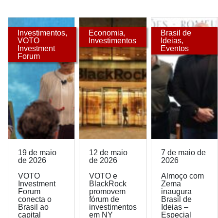
Investimentos
,
Economia
,
Brasil de
VOTO
Investimentos
Ideias
,
Investment
Eventos
Forum
19 de maio
12 de maio
7 de maio de
de 2026
de 2026
2026
VOTO
VOTO e
Almoço com
Investment
BlackRock
Zema
Forum
promovem
inaugura
conecta o
fórum de
Brasil de
Brasil ao
investimentos
Ideias –
capital
em NY
Especial