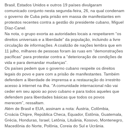
Brasil, Estados Unidos e outros 19 países divulgaram
comunicado conjunto nesta segunda-feira, 26, na qual condenam
o governo de Cuba pela prisão em massa de manifestantes em
protestos recentes contra a gestão do presidente cubano, Miguel
Díaz-Canel.
Na nota, o grupo exorta as autoridades locais a respeitarem “os
direitos universais e a liberdade” da população, incluindo a livre
circulação de informações. A coalizão de nações lembra que em
11 julho, milhares de pessoas foram às ruas em “demonstrações
pacíficas” para protestar contra a “deterioração de condições de
vida e para demandar mudanças”.
Os países pedem que o governo cubano respeite os direitos
legais do povo e pare com a prisão de manifestantes. Também
defendem a liberdade de imprensa e a restauração do irrestrito
acesso à internet na ilha. “A comunidade internacional não vai
ceder em seu apoio ao povo cubano e para todos aqueles que
defendem para liberdades básicas que todos os povos
merecem”, ressaltam.
Além de Brasil e EUA, assinam a nota: Áustria, Colômbia,
Croácia Chipre, República Checa, Equador, Estônia, Guatemala,
Grécia, Honduras, Israel, Letônia, Lituânia, Kosovo, Montenegro,
Macedônia do Norte, Polônia, Coreia do Sul e Ucrânia.