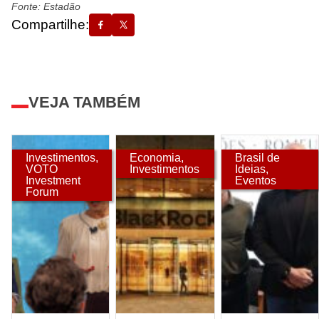
Fonte: Estadão
Compartilhe:
VEJA TAMBÉM
Investimentos
,
Economia
,
Brasil de
VOTO
Investimentos
Ideias
,
Investment
Eventos
Forum