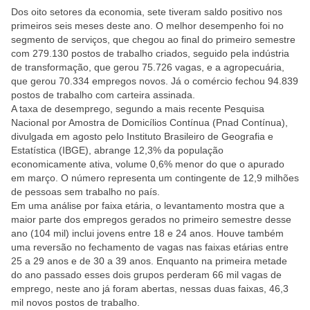
Dos oito setores da economia, sete tiveram saldo positivo nos
primeiros seis meses deste ano. O melhor desempenho foi no
segmento de serviços, que chegou ao final do primeiro semestre
com 279.130 postos de trabalho criados, seguido pela indústria
de transformação, que gerou 75.726 vagas, e a agropecuária,
que gerou 70.334 empregos novos. Já o comércio fechou 94.839
postos de trabalho com carteira assinada.
A taxa de desemprego, segundo a mais recente Pesquisa
Nacional por Amostra de Domicílios Contínua (Pnad Contínua),
divulgada em agosto pelo Instituto Brasileiro de Geografia e
Estatística (IBGE), abrange 12,3% da população
economicamente ativa, volume 0,6% menor do que o apurado
em março. O número representa um contingente de 12,9 milhões
de pessoas sem trabalho no país.
Em uma análise por faixa etária, o levantamento mostra que a
maior parte dos empregos gerados no primeiro semestre desse
ano (104 mil) inclui jovens entre 18 e 24 anos. Houve também
uma reversão no fechamento de vagas nas faixas etárias entre
25 a 29 anos e de 30 a 39 anos. Enquanto na primeira metade
do ano passado esses dois grupos perderam 66 mil vagas de
emprego, neste ano já foram abertas, nessas duas faixas, 46,3
mil novos postos de trabalho.