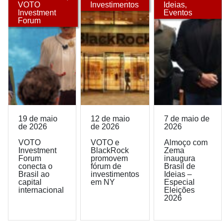
VOTO
Investimentos
Ideias
,
Investment
Eventos
Forum
19 de maio
12 de maio
7 de maio de
de 2026
de 2026
2026
VOTO
VOTO e
Almoço com
Investment
BlackRock
Zema
Forum
promovem
inaugura
conecta o
fórum de
Brasil de
Brasil ao
investimentos
Ideias –
capital
em NY
Especial
internacional
Eleições
2026