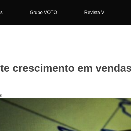
os
Grupo VOTO
Revista V
forte crescimento em venda
s