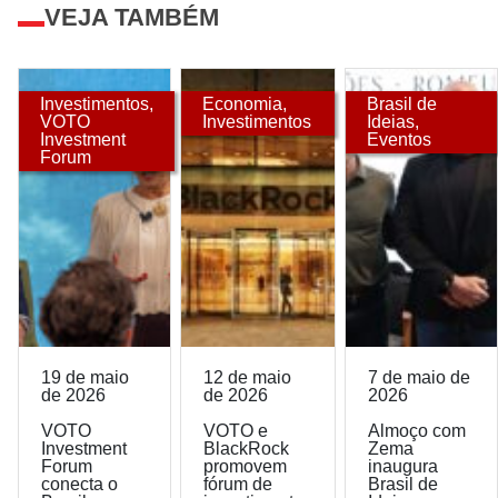
VEJA TAMBÉM
Investimentos
,
Economia
,
Brasil de
VOTO
Investimentos
Ideias
,
Investment
Eventos
Forum
19 de maio
12 de maio
7 de maio de
de 2026
de 2026
2026
VOTO
VOTO e
Almoço com
Investment
BlackRock
Zema
Forum
promovem
inaugura
conecta o
fórum de
Brasil de