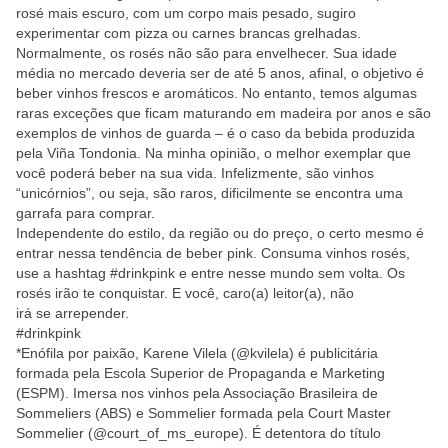
rosé mais escuro, com um corpo mais pesado, sugiro
experimentar com pizza ou carnes brancas grelhadas.
Normalmente, os rosés não são para envelhecer. Sua idade
média no mercado deveria ser de até 5 anos, afinal, o objetivo é
beber vinhos frescos e aromáticos. No entanto, temos algumas
raras exceções que ficam maturando em madeira por anos e são
exemplos de vinhos de guarda – é o caso da bebida produzida
pela Viña Tondonia. Na minha opinião, o melhor exemplar que
você poderá beber na sua vida. Infelizmente, são vinhos
“unicórnios”, ou seja, são raros, dificilmente se encontra uma
garrafa para comprar.
Independente do estilo, da região ou do preço, o certo mesmo é
entrar nessa tendência de beber pink. Consuma vinhos rosés,
use a hashtag #drinkpink e entre nesse mundo sem volta. Os
rosés irão te conquistar. E você, caro(a) leitor(a), não
irá se arrepender.
#drinkpink
*Enófila por paixão, Karene Vilela (@kvilela) é publicitária
formada pela Escola Superior de Propaganda e Marketing
(ESPM). Imersa nos vinhos pela Associação Brasileira de
Sommeliers (ABS) e Sommelier formada pela Court Master
Sommelier (@court_of_ms_europe). É detentora do título