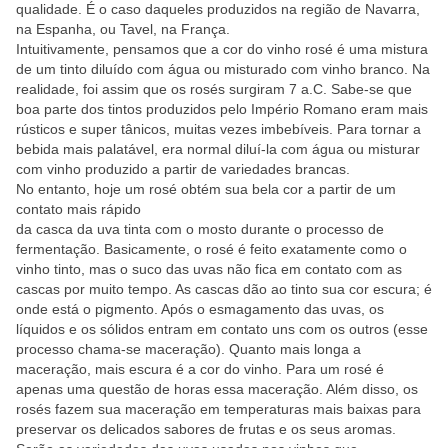
qualidade. É o caso daqueles produzidos na região de Navarra,
na Espanha, ou Tavel, na França.
Intuitivamente, pensamos que a cor do vinho rosé é uma mistura
de um tinto diluído com água ou misturado com vinho branco. Na
realidade, foi assim que os rosés surgiram 7 a.C. Sabe-se que
boa parte dos tintos produzidos pelo Império Romano eram mais
rústicos e super tânicos, muitas vezes imbebíveis. Para tornar a
bebida mais palatável, era normal diluí-la com água ou misturar
com vinho produzido a partir de variedades brancas.
No entanto, hoje um rosé obtém sua bela cor a partir de um
contato mais rápido
da casca da uva tinta com o mosto durante o processo de
fermentação. Basicamente, o rosé é feito exatamente como o
vinho tinto, mas o suco das uvas não fica em contato com as
cascas por muito tempo. As cascas dão ao tinto sua cor escura; é
onde está o pigmento. Após o esmagamento das uvas, os
líquidos e os sólidos entram em contato uns com os outros (esse
processo chama-se maceração). Quanto mais longa a
maceração, mais escura é a cor do vinho. Para um rosé é
apenas uma questão de horas essa maceração. Além disso, os
rosés fazem sua maceração em temperaturas mais baixas para
preservar os delicados sabores de frutas e os seus aromas.