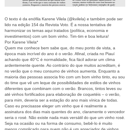
O texto é da enófila Karene Vilela (@kvilela) e também pode ser
lido na edição 154 da Revista Voto. É a nossa tentativa de
harmonizar os temas aqui tratados (política, economia e
investimentos) com um bom vinho. Tim-tim e boa leitura!
Por Karene Vilela*
Quem me conhece bem sabe que, do meu ponto de vista, a
época mais incrível do ano é o verão. Afinal, criada no Piauí
achando que 40°C é normalidade, fica fácil adorar um clima
ardentemente quente. Ao contrário do que muitos acreditam, é
no verão que o meu consumo de vinhos aumenta. Enquanto a
maioria das pessoas associa frio com um bom vinho tinto, eu sou
do time que vê um leque de possibilidades de estilos de vinhos
diferentes que combinam com o verão. Brancos, tintos leves ou
até vinhos fortificados para elaboração de coquetéis – o verão,
para mim, deveria ser a estação do ano mais vínica de todas.
Caso eu precisasse eleger um vinho que é realmente a
assinatura dos dias mais quentes do ano, claramente o vencedor
seria o rosé. Não existe nada mais versátil do que um vinho rosé.
Seja na ocasião ou na forma de consumo, bebê-lo é muito
menos complicado para quem não é um apreciador de vinhos.