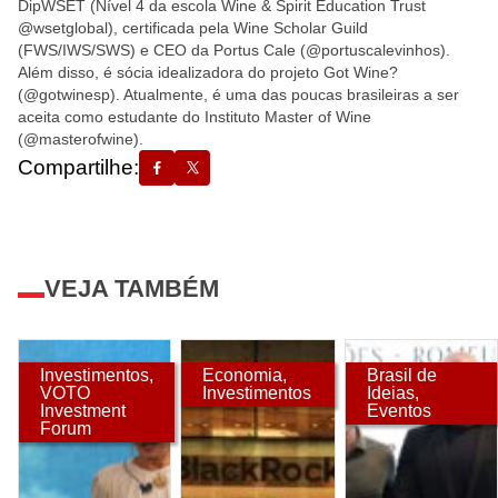
DipWSET (Nível 4 da escola Wine & Spirit Education Trust
@wsetglobal), certificada pela Wine Scholar Guild
(FWS/IWS/SWS) e CEO da Portus Cale (@portuscalevinhos).
Além disso, é sócia idealizadora do projeto Got Wine?
(@gotwinesp). Atualmente, é uma das poucas brasileiras a ser
aceita como estudante do Instituto Master of Wine
(@masterofwine).
Compartilhe:
VEJA TAMBÉM
Investimentos
,
Economia
,
Brasil de
VOTO
Investimentos
Ideias
,
Investment
Eventos
Forum