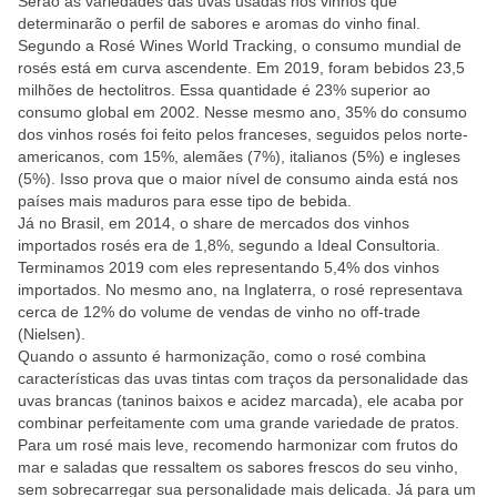
Serão as variedades das uvas usadas nos vinhos que
determinarão o perfil de sabores e aromas do vinho final.
Segundo a Rosé Wines World Tracking, o consumo mundial de
rosés está em curva ascendente. Em 2019, foram bebidos 23,5
milhões de hectolitros. Essa quantidade é 23% superior ao
consumo global em 2002. Nesse mesmo ano, 35% do consumo
dos vinhos rosés foi feito pelos franceses, seguidos pelos norte-
americanos, com 15%, alemães (7%), italianos (5%) e ingleses
(5%). Isso prova que o maior nível de consumo ainda está nos
países mais maduros para esse tipo de bebida.
Já no Brasil, em 2014, o share de mercados dos vinhos
importados rosés era de 1,8%, segundo a Ideal Consultoria.
Terminamos 2019 com eles representando 5,4% dos vinhos
importados. No mesmo ano, na Inglaterra, o rosé representava
cerca de 12% do volume de vendas de vinho no off-trade
(Nielsen).
Quando o assunto é harmonização, como o rosé combina
características das uvas tintas com traços da personalidade das
uvas brancas (taninos baixos e acidez marcada), ele acaba por
combinar perfeitamente com uma grande variedade de pratos.
Para um rosé mais leve, recomendo harmonizar com frutos do
mar e saladas que ressaltem os sabores frescos do seu vinho,
sem sobrecarregar sua personalidade mais delicada. Já para um