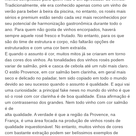
Tradicionalmente, ele era conhecido apenas como um vinho de
verão para beber à beira da piscina, no entanto, os rosés mais
sérios e premium estão sendo cada vez mais reconhecidos por
seu potencial de harmonização gastronômica durante todo o
ano. Para quem não gosta de vinhos encorpados, haverá
sempre aquele rosé fresco e frutado. No entanto, para os que
são do time de estrutura e corpo, não faltarão opções de
estruturados e com uma cor bem extraída.
E quando o assunto é cor, muitos mitos já se criaram em torno
das cores dos vinhos. As tonalidades dos vinhos rosés podem
variar de salmão, pink e casca de cebola até um rubi mais claro.
O estilo Provence, em cor salmão bem clarinha, em geral mais
seco e delicado no paladar, tem sido copiado em todo o mundo
devido ao seu sucesso quando o assunto é qualidade. E aqui vai
uma curiosidade: a principal fake news no mundo do vinho é que
só o rosé com cor clarinha é de boa qualidade. Essa afirmação é
um contrassenso dos grandes. Nem todo vinho com cor salmão
é de
alta qualidade. A verdade é que a região da Provence, na
França, é uma área focada na produção de vinhos rosés de
qualidade inquestionável. No entanto, muitos vinhos de cores
com bastante extração podem ser belíssimos exemplos de