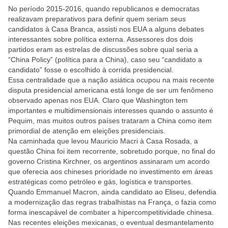
No período 2015-2016, quando republicanos e democratas
realizavam preparativos para definir quem seriam seus
candidatos à Casa Branca, assisti nos EUA a alguns debates
interessantes sobre política externa. Assessores dos dois
partidos eram as estrelas de discussões sobre qual seria a
“China Policy” (política para a China), caso seu “candidato a
candidato” fosse o escolhido à corrida presidencial.
Essa centralidade que a nação asiática ocupou na mais recente
disputa presidencial americana está longe de ser um fenômeno
observado apenas nos EUA. Claro que Washington tem
importantes e multidimensionais interesses quando o assunto é
Pequim, mas muitos outros países trataram a China como item
primordial de atenção em eleições presidenciais.
Na caminhada que levou Mauricio Macri à Casa Rosada, a
questão China foi item recorrente, sobretudo porque, no final do
governo Cristina Kirchner, os argentinos assinaram um acordo
que oferecia aos chineses prioridade no investimento em áreas
estratégicas como petróleo e gás, logística e transportes.
Quando Emmanuel Macron, ainda candidato ao Eliseu, defendia
a modernização das regras trabalhistas na França, o fazia como
forma inescapável de combater a hipercompetitividade chinesa.
Nas recentes eleições mexicanas, o eventual desmantelamento