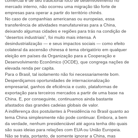
comercial e de seu tradicional foco de desenvolvimento no
mercado interno, não ocorreu uma migração tão forte de
empresas para operar a partir do território chinês.
No caso de companhias americanas ou europeias, essa
transferência de atividades manufatureiras para a China,
deixando algumas cidades e regiões para trás na condição de
“desertos industriais”, foi muito mais intensa. A
desindustrialização — e seus impactos sociais — como efeito
colateral da ascensão chinesa é tema obrigatório em qualquer
eleição em países da Organização para a Cooperação e
Desenvolvimento Econômico (OCDE), que congrega nações de
elevada renda per capita.
Para o Brasil, tal isolamento não foi necessariamente bom.
Desperdiçamos oportunidades de internacionalização
empresarial, ganhos de eficiência e custo, plataformas de
exportação para terceiros mercados a partir de uma base na
China. E, por conseguinte, continuamos ainda bastante
afastados das grandes cadeias globais de valor.
A indiferença dos postulantes à Presidência no Brasil quanto ao
tema China simplesmente não pode continuar. Embora, a bem
da verdade, nenhum presidenciável até agora tenha dito quais
são suas ideias para relações com EUA ou União Europeia.
Não se trata, portanto, de somente ignorar a China, mas