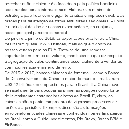
perceber quão incipiente é o foco dado pela política brasileira
aos grandes temas internacionais. Elaborar um mínimo de
estratégia para lidar com o gigante asiático é imprescindível. E as
razões para tal atenção de forma estruturada são óbvias. A China
é o principal destino de nossas exportações e, no conjunto,
nosso principal parceiro comercial.
De janeiro a junho de 2018, as exportações brasileiras à China
totalizaram quase US$ 30 bilhões, mais do que o dobro de
nossas vendas para os EUA. Trata-se de uma remessa
importante em termos de volume, mas baixa no que diz respeito
à agregação de valor. Continuamos essencialmente a vender as
commodities soja e minério de ferro.
De 2015 a 2017, bancos chineses de fomento – como o Banco
de Desenvolvimento da China, o maior do mundo – realizaram
US$ 42 bilhões em empréstimos para o Brasil. E a China move-
se rapidamente para ocupar as primeiras posições como fonte
de investimentos estrangeiros diretos ao Brasil. E, claro, os
chineses são a ponta compradora de vigorosos processos de
fusões e aquisições. Exemplos disso são as transações
envolvendo entidades chinesas e conhecidos nomes financeiros
no Brasil, como a Guide Investimentos, Rio Bravo, Banco BBM e
BicBanco.