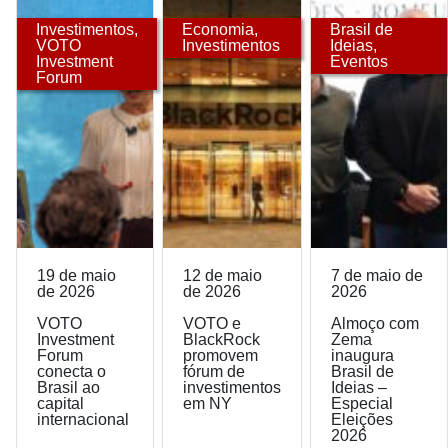
Investimentos
,
Economia
,
Brasil de
VOTO
Investimentos
Ideias
,
Investment
Eventos
Forum
19 de maio
12 de maio
7 de maio de
de 2026
de 2026
2026
VOTO
VOTO e
Almoço com
Investment
BlackRock
Zema
Forum
promovem
inaugura
conecta o
fórum de
Brasil de
Brasil ao
investimentos
Ideias –
capital
em NY
Especial
internacional
Eleições
2026