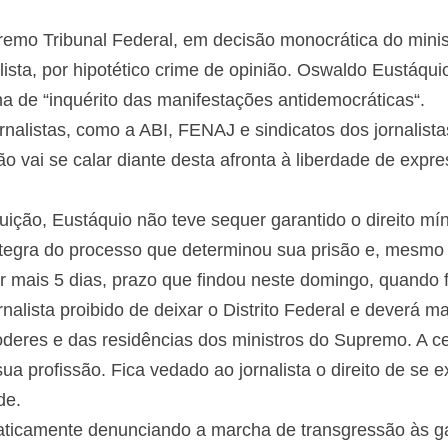
mo Tribunal Federal, em decisão monocrática do minis
ista, por hipotético crime de opinião. Oswaldo Eustáqui
ha de “inquérito das manifestações antidemocráticas“.
nalistas, como a ABI, FENAJ e sindicatos dos jornalista
 vai se calar diante desta afronta à liberdade de expre
ição, Eustáquio não teve sequer garantido o direito mín
tegra do processo que determinou sua prisão e, mesmo a
r mais 5 dias, prazo que findou neste domingo, quando fin
nalista proibido de deixar o Distrito Federal e deverá m
eres e das residências dos ministros do Supremo. A cere
ua profissão. Fica vedado ao jornalista o direito de se 
de.
ticamente denunciando a marcha de transgressão às ga